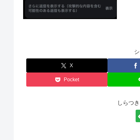
シ
X
Pocket
しらつき