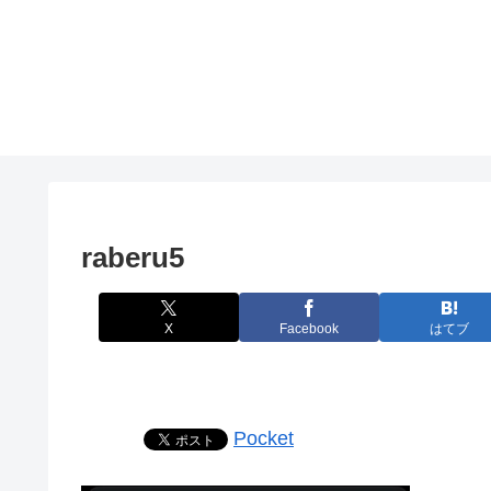
raberu5
X
Facebook
はてブ
Pocket