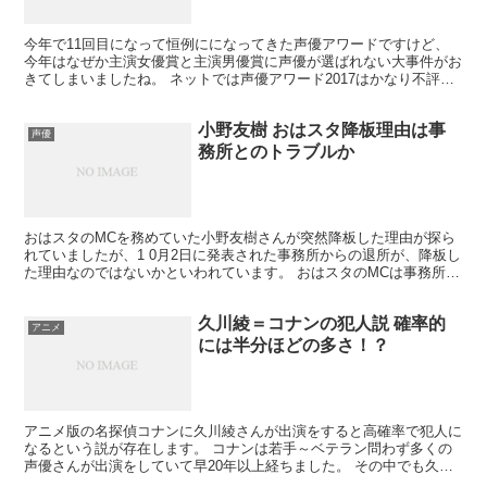
今年で11回目になって恒例にになってきた声優アワードですけど、
今年はなぜか主演女優賞と主演男優賞に声優が選ばれない大事件がお
きてしまいましたね。 ネットでは声優アワード2017はかなり不評な
感じになっていますし、この先の声優アワードがかな...
小野友樹 おはスタ降板理由は事
声優
務所とのトラブルか
おはスタのMCを務めていた小野友樹さんが突然降板した理由が探ら
れていましたが、1 0月2日に発表された事務所からの退所が、降板し
た理由なのではないかといわれています。 おはスタのMCは事務所の
力が大きかったということでしょうか。
久川綾＝コナンの犯人説 確率的
アニメ
には半分ほどの多さ！？
アニメ版の名探偵コナンに久川綾さんが出演をすると高確率で犯人に
なるという説が存在します。 コナンは若手～ベテラン問わず多くの
声優さんが出演をしていて早20年以上経ちました。 その中でも久川
綾さんをはじめ、出演をするとほぼ高確率で犯人なるとい...