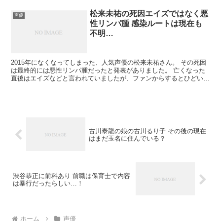
松来未祐の死因エイズではなく悪
声優
性リンパ腫 感染ルートは現在も
不明…
2015年になくなってしまった、人気声優の松来未祐さん。 その死因
は最終的には悪性リンパ腫だったと発表がありました。 亡くなった
直後はエイズなどと言われていましたが、ファンからするとひどい話
だったと今でも思います。 松来未祐さんがかかってし...
古川泰龍の娘の古川るり子 その後の現在
はまだ玉名に住んでいる？
渋谷恭正に前科あり 前職は保育士で内容
は暴行だったらしい…！
ホーム
声優