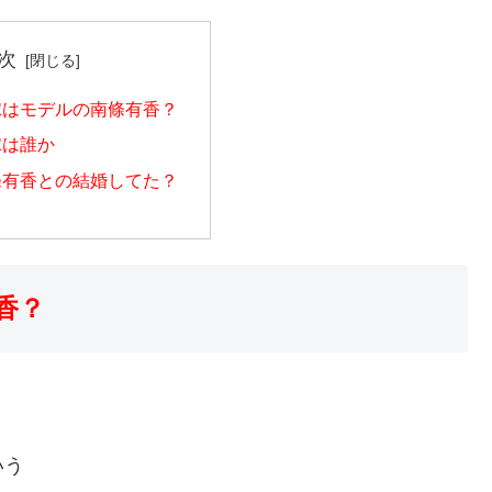
次
嫁はモデルの南條有香？
嫁は誰か
條有香との結婚してた？
香？
いう