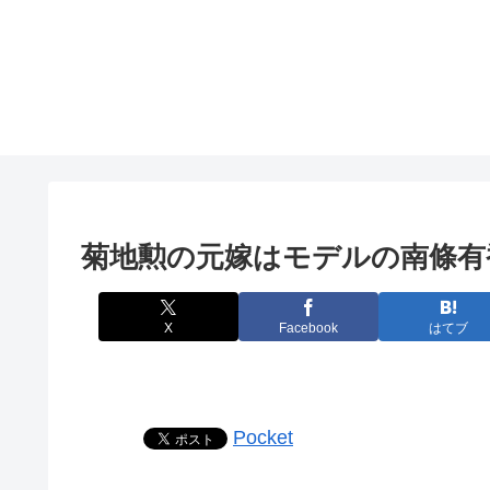
菊地勲の元嫁はモデルの南條有
X
Facebook
はてブ
Pocket