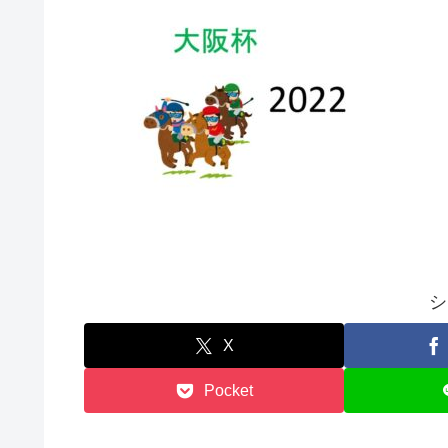
シ
X
Pocket