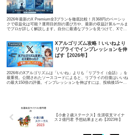
2026年最新のX Premium全3プランを徹底比較！月368円のベーシッ
クで収益化は可能？運用目的別の選び方や、最新の収益計算ルールま
でプロが詳しく解説します。自分に最適なプランを見つけて、Xでの
発信を加速させましょう。
Xアルゴリズム攻略！いいねより
Twitter(X)
リプライでインプレッションを伸
ばす【2026年】
2026年のXアルゴリズムは「いいね」よりも「リプライ（会話）」を
最重視。公開されたソースコードによると、リプライの往復はいいね
の最大150倍の評価。インプレッションを伸ばすには、投稿後15〜30
分以内の返信による「会話の育み」が最も効果的です。
【小倉２歳ステークス】生涯収支マイナ
ス２億円君 予想結果まとめ【2023年】