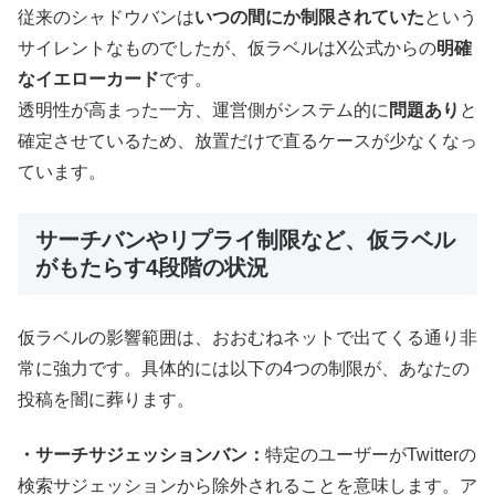
従来のシャドウバンは
いつの間にか制限されていた
という
サイレントなものでしたが、仮ラベルはX公式からの
明確
なイエローカード
です。
透明性が高まった一方、運営側がシステム的に
問題あり
と
確定させているため、放置だけで直るケースが少なくなっ
ています。
サーチバンやリプライ制限など、仮ラベル
がもたらす4段階の状況
仮ラベルの影響範囲は、おおむねネットで出てくる通り非
常に強力です。具体的には以下の4つの制限が、あなたの
投稿を闇に葬ります。
・サーチサジェッションバン：
特定のユーザーがTwitterの
検索サジェッションから除外されることを意味します。ア