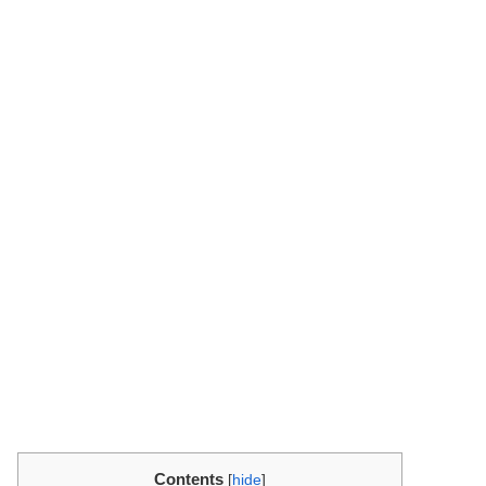
Contents
[
hide
]