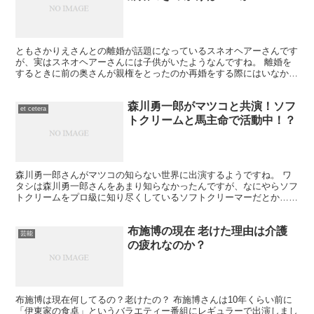
ともさかりえさんとの離婚が話題になっているスネオヘアーさんです
が、実はスネオヘアーさんには子供がいたようなんですね。 離婚を
するときに前の奥さんが親権をとったのか再婚をする際にはいなかっ
たようです。 ともさかりえさんと再婚？をするきっかけは...
森川勇一郎がマツコと共演！ソフ
et cetera
トクリームと馬主命で活動中！？
森川勇一郎さんがマツコの知らない世界に出演するようですね。 ワ
タシは森川勇一郎さんをあまり知らなかったんですが、なにやらソフ
トクリームをプロ級に知り尽くしているソフトクリーマーだとか…。
そのほかにも馬主をやっているなどなど。なぜかワタシに...
布施博の現在 老けた理由は介護
芸能
の疲れなのか？
布施博は現在何してるの？老けたの？ 布施博さんは10年くらい前に
「伊東家の食卓」というバラエティー番組にレギュラーで出演しまし