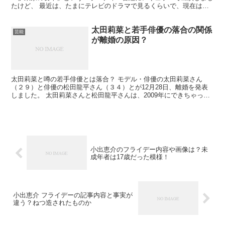
たけど、 最近は、たまにテレビのドラマで見るくらいで、現在は何
をしてるんでしょうか。 1958年生まれなので59歳...
太田莉菜と若手俳優の落合の関係
芸能
が離婚の原因？
太田莉菜と噂の若手俳優とは落合？ モデル・俳優の太田莉菜さん
（２９）と俳優の松田龍平さん（３４）とが12月28日、離婚を発表
しました。 太田莉菜さんと松田龍平さんは、2009年にできちゃった
婚をして、長女がいます。 結婚して約10年で、娘が...
小出恵介のフライデー内容や画像は？未
成年者は17歳だった模様！
小出恵介 フライデーの記事内容と事実が
違う？ねつ造されたものか