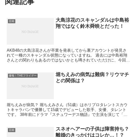
関連記事
大島涼花のスキャンダルは中島裕
芸能
翔ではなく鈴木舜映とだった！
AKB48の大島涼花さんが卒業を発表してから裏アカウントが発見さ
れて一種のスキャンダル状態になっていますね。 過去には中島裕翔
さんとの関わりもあるのではないかとも噂されていただけに、今回発
表された卒業も実は男性関係が原因ではないのかと思われ...
堀ちえみの病気は難病？リウマチ
爆報！THEフライデー
との関係は？
堀ちえみが病気？ 堀ちえみさん（51歳）はホリプロタレントスカウ
トキャラバンで優勝して15歳でデビューした歌手、女優、タレント
です。 38年前にドラマ『スチュワーデス物語』で主演を演じて「私
はドジでノロマな亀です。」 というせりふは流行語に...
スネオヘアーの子供は障害持ち？
芸能
離婚のきっかけはコレか…！？