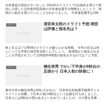
今井達也の現在がヤバかった 2016年のドラフトで1位指名を受けて西
武に入団した元作新学院高校の今井達也選手が喫煙をしたことで、球
団から処分を受けていたことがわかりました。 今井達也選手は1998
年5月9日生まれで現在19歳です。 中学校時...
清宮幸太郎のドラフト予想 球団
スポーツ
は評価と指名先は？
秋と言えばプロ野球のドラフトが盛り上がる時期。 今年の目玉は何
といっても早実の清宮幸太郎くんでしょう。 各球団から指名される
ことが予想されていて12球団中8球団が指名をするのでは？と予想さ
れています。 抽選が避けられない状況の中で清宮幸太郎...
桐生祥秀 でかい下半身が9秒台の
スポーツ
足掛かり 日本人初の快挙に！
東洋大学の桐生祥秀が9/9に行われた「日本学生対校選手権男子１０
０メートル決勝」で日本人初の9秒台という記録を打ち出しました。
日本人には9秒台の壁があるといわれていましたが、その壁を見事に
壊して偉業を成し遂げました。 9秒台への鍛え上げた...