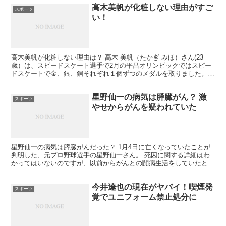
高木美帆が化粧しない理由がすご
スポーツ
い！
高木美帆が化粧しない理由は？ 高木 美帆（たかぎ みほ）さん(23
歳）は、スピードスケート選手で2月の平昌オリンピックではスピー
ドスケートで金、銀、銅それぞれ１個ずつのメダルを取りました。
先月、中居正広の番組に平昌オリンピックに出場したア...
星野仙一の病気は膵臓がん？ 激
スポーツ
やせからがんを疑われていた
星野仙一の病気は膵臓がんだった？ 1月4日に亡くなっていたことが
判明した、元プロ野球選手の星野仙一さん。 死因に関する詳細はわ
かってはいないのですが、以前からがんとの闘病生活をしていたとい
う話があります。 それ以前に糖尿病をも患っていたとい...
今井達也の現在がヤバイ！喫煙発
スポーツ
覚でユニフォーム禁止処分に