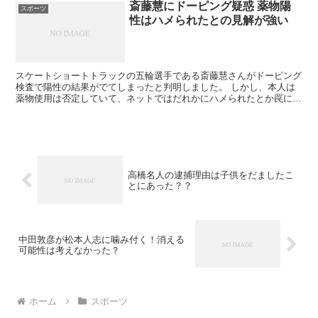
斎藤慧にドーピング疑惑 薬物陽
スポーツ
性はハメられたとの見解が強い
スケートショートトラックの五輪選手である斎藤慧さんがドーピング
検査で陽性の結果がでてしまったと判明しました。 しかし、本人は
薬物使用は否定していて、ネットではだれかにハメられたとか罠にか
かったという見方がつよくなっているようです。
高橋名人の逮捕理由は子供をだましたこ
とにあった？？
中田敦彦が松本人志に噛み付く！消える
可能性は考えなかった？
ホーム
スポーツ