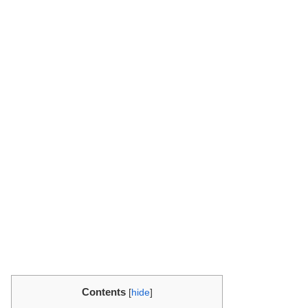
Contents
[
hide
]