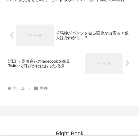
疑を一部否認をしているようですが、自白するのも時間の...
卓馬紳がパンツを被る画像が出回る！犯
人は身内から…？
浜田市 高橋春花のfacebookを発見！
Twitterで呼びかけはあった模様
ホーム
事件
Right-Book