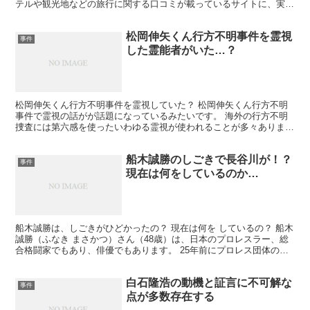
テルや観光地などの旅行に関する口コミが載っているサイトに、実際
にはないレストランの口コミを投稿しました。 そのレスト...
松岡伸矢くん行方不明事件を霊視
事件
した霊能者がいた…？
松岡伸矢くん行方不明事件を霊視していた？ 松岡伸矢くん行方不明
事件で霊視の話がが話題になっているみたいです。 海外の行方不明
捜査には第六感を使ったいわゆる霊視が使われることが多々あります
が、 日本ではいまだに浸透はしていない状況で、先日放送...
船木誠勝のしごきで長谷川が！？
事件
現在は何をしているのか…
船木誠勝は、しごきがひどかったの？ 現在は何を しているの？ 船木
誠勝（ふなき まさかつ）さん（48歳）は、日本のプロレスラー、総
合格闘家でもあり、俳優でもあります。 25年前にプロレス団体のパ
ンクラスを設立して、エースとして活躍し、2年前...
白石隆浩の動機と証言に不可解な
事件
点が多数存在する