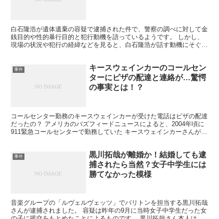
白石隆浩が遺体遺棄の容疑で逮捕された件で、警察の調べに対して金
銭目的や性的暴行目的と犯行動機を語っているようです。 しかし、
現場の状況や犯行の経緯などを見ると、白石隆浩が話す動機にそぐわ
ない点があり、警察に話す動機は嘘なのではないのか。と思...
キースウェインカーのコールセン
事件
ターにピザの配達と連絡が…驚愕
の事実とは！？
コールセンター勤務のキースウェインカーが受けた電話はピザの配達
だったの？ アメリカのバズフィードニュースによると、2004年頃に
911緊急コールセンターで勤務していた キースウェインカーさんが、
忘れることができない通報について語りました。 ...
黒川拓哉が離婚か！結婚しても逮
事件
捕されたら当然？女子中学生には
勝てなかった模様
音楽グループの「ルヴェルヴェッツ」でバリトンを担当する黒川拓哉
さんが逮捕されました。 容疑は昨年の9月に当時女子中学生だった女
の子に援交をもとめたことによるものです。 黒川拓哉さん本人は容