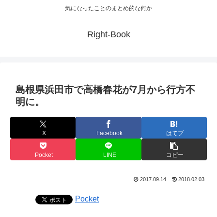
気になったことのまとめ的な何か
Right-Book
島根県浜田市で高橋春花が7月から行方不
明に。
X
Facebook
はてブ
Pocket
LINE
コピー
2017.09.14
2018.02.03
Pocket