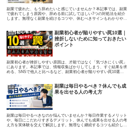
副業で疲れた、もう辞めたいと感じていませんか？本記事では、副業
で疲れてしまう原因や、辞める前に試してほしい7つの対処法を紹介
します。無理なく副業を続けるコツや、休むべきサインもわかりやす
く解説します。
副業初心者が陥りやすい罠10選｜
副業
挫折しないために知っておきたい
ポイント
副業初心者が挫折しやすい原因は、才能ではなく「気づきにくい罠」
にあります。本記事では、情報収集ばかりしてしまう、すぐ結果を求
める、SNSで他人と比べるなど、副業初心者が陥りやすい罠10選と
対策を分かりやすく解説します。
副業は毎日やるべき？休んでも成
副業
果を出せる人の考え方
副業は毎日やるべきなのか悩んでいませんか？毎日作業するメリット
や、毎日にこだわりすぎるデメリット、休んでも成果を出せる人の考
え方を実体験を交えて解説します。無理なく継続するコツも紹介しま
す。