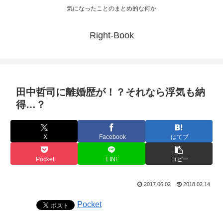
気になったことのまとめ的な何か
Right-Book
田中哲司に離婚歴が！？それなら浮気も納
得…？
X
Facebook
はてブ
Pocket
LINE
コピー
2017.06.02
2018.02.14
Pocket