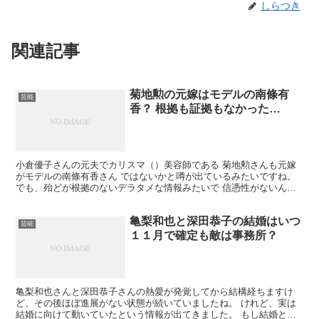
しらつき
関連記事
菊地勲の元嫁はモデルの南條有
芸能
香？ 根拠も証拠もなかった…
小倉優子さんの元夫でカリスマ（）美容師である 菊地勲さんも元嫁
がモデルの南條有香さん ではないかと噂が出ているみたいですね。
でも、殆どが根拠のないデラタメな情報みたいで 信憑性がないんで
すよね…。
亀梨和也と深田恭子の結婚はいつ
芸能
１１月で確定も敵は事務所？
亀梨和也さんと深田恭子さんの熱愛が発覚してから結構経ちますけ
ど、その後ほぼ進展がない状態が続いていましたね。 けれど、実は
結婚に向けて動いていたという情報が出てきました。 もし結婚とな