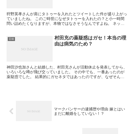
狩野英孝さんが肩にタトゥーを入れたとツイートした件が盛り上がっ
ていましたね。 このご時世になぜタトゥーを入れたの？と小一時間
問い詰めたくなりますが、本物ではなさそうなんですよね。 ネット
でもシールなんじゃないかといわれているようですしね。
村田充の薬疑惑はガセ！本当の理
芸能
由は病気のため？
神田沙也加さんと結婚した、村田充さんが活動休止を発表してから、
いろいろな噂が飛び交っていました。 その中でも、一番あったのが
薬疑惑でした。 結果的にガセネタではあったのですが、なぜそんな
噂がながれたのでしょうか？
マークパンサーの逮捕歴や理由 嫁とはい
まだに離婚をしていない！？