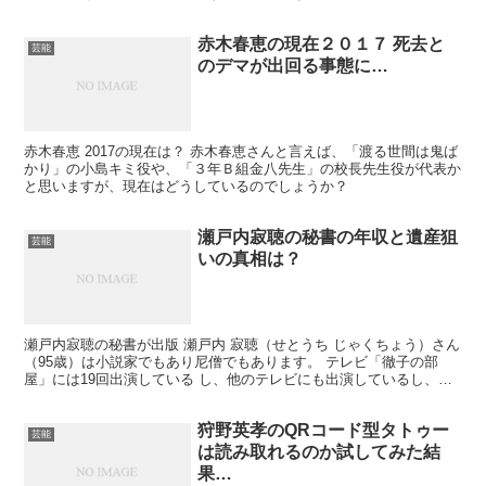
った場合、いつになるのか気になるところですね。 噂による...
赤木春恵の現在２０１７ 死去と
芸能
のデマが出回る事態に…
赤木春恵 2017の現在は？ 赤木春恵さんと言えば、「渡る世間は鬼ば
かり」の小島キミ役や、「３年Ｂ組金八先生」の校長先生役が代表か
と思いますが、現在はどうしているのでしょうか？
瀬戸内寂聴の秘書の年収と遺産狙
芸能
いの真相は？
瀬戸内寂聴の秘書が出版 瀬戸内 寂聴（せとうち じゃくちょう）さん
（95歳）は小説家でもあり尼僧でもあります。 テレビ「徹子の部
屋」には19回出演している し、他のテレビにも出演しているし、た
くさ んの本を執筆していて有名ですね。年収はい...
狩野英孝のQRコード型タトゥー
芸能
は読み取れるのか試してみた結
果…