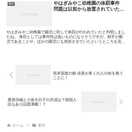
やはぎみやこ幼稚園の体罰事件
事件
問題は以前から放置されていた…
やはぎみやこ幼稚園で園児に対して体罰が行われていたと判明しまし
たね。 体罰としては事件性は低いものになりそうですが、相手が園
児であることや、ほかの園児にも加担させていたというところを見る
と、問題はやはぎみやこ幼稚園に努めていた先生だけではな...
筒井宣政の娘 佳美が多くの人の命を救う
ことに！
豊原功補と小泉今日子の共演は？韓国人
説もあり話題沸騰！？
ホーム
事件