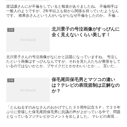
渡辺謙さんにが不倫をしていると報道がありましたね。 不倫相手は
一般人のようですが、2年半以上も前から関係を持っていたようなん
です。 南果歩さんという人がいながらなぜ不倫をしたのか。 不倫相
手がどんな人なのか気になりますね…
北川景子の号泣画像がすっぴんに
芸能
全く見えないくらい美しす！
北川景子さんの号泣画像がなにかと話題になっていますね。 号泣し
たという画像はすっぴんなんですが、それを見た人たちが整形をして
いるのではないかとか、ブサイクだとかかわいいとか…。 言いたい
放題な感じなのですが、ワタシとしての号泣して崩れても綺...
保毛尾田保毛男とマツコの違い
芸能
は？テレビの表現規制は正解なの
か？
「とんねるずのみなさんのおかげでした３０周年記念ＳＰ」で２０年
ぶりに登場した保毛尾田保毛男に抗議の声が上がっている中で、問題
となっているフジテレビがコメントを出しました。 テレビの表現規
制が厳しくなってきていますが、厳しくし過ぎるとテレビが...