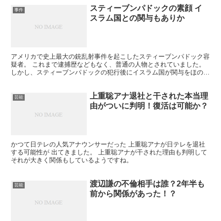
スティーブンパドックの素顔 イ
事件
スラム国との関与もありか
アメリカで史上最大の銃乱射事件を起こしたスティーブンパドック容
疑者。 これまで逮捕歴などもなく、普通の人物とされていました。
しかし、スティーブンパドックの犯行後にイスラム国が関与をほのめ
かす発言をしているので、イスラム国とのつながりもあっ...
上重聡アナ退社と干された本当理
芸能
由がついに判明！復活は可能か？
かつて日テレの人気アナウンサーだった 上重聡アナが日テレを退社
する可能性が 出てきました。 上重聡アナが干された理由も判明して
それが大きく関係もしているようですね。
渡辺謙の不倫相手は誰？2年半も
芸能
前から関係があった！？