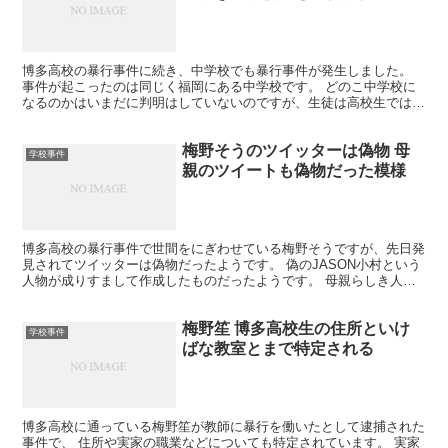
博多高校の暴行事件に続き、中学校でも暴行事件が発生しました。
事件が起こったのは同じく福岡にある中学校です。 どのこ中学校に
なるのかはいまだに判明はしていないのですが、生徒は高校生ではな
く、 中学生なら捕まらないと思っていたのではないでしょ...
梅野そうのツイッターは偽物 母
学校事件
親のツイートも偽物だった模様
博多高校の暴行事件で世間をにぎわせている梅野そうですが、先日発
見されてツイッターは偽物だったようです。 偽のJASON小村という
人物が成りすまして作成したものだったようです。 母親らしき人物
のツイートも偽物だったようです。
梅野笙 博多高校生の住所といけ
学校事件
ばな教室とまで特定される
博多高校に通っている梅野笙が教師に暴行を働いたとして逮捕された
事件で、 住所や実家の職業などについても特定されています。 実家