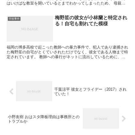
はいけばな教室を開いているとまでわかってしまったため、 母親が
登場して鎮静化を図ろうとしてのかもしれません。
梅野笙の彼女が小林蘭と特定され
学校事件
る！自宅も割れてた模様
福岡の博多高校で起こった教師への暴力事件で、犯人であり逮捕され
た梅野笙の自宅がとくていされただけでなく、彼女である人物まで特
定されています。 教師への暴行がネットに流出しているために、事
件の騒動もかなり大きくなっていることがうかがえます。
千葉涼平 彼女とフライデー（2017）され
ていた！
小野友樹 おはスタ降板理由は事務所との
トラブルか