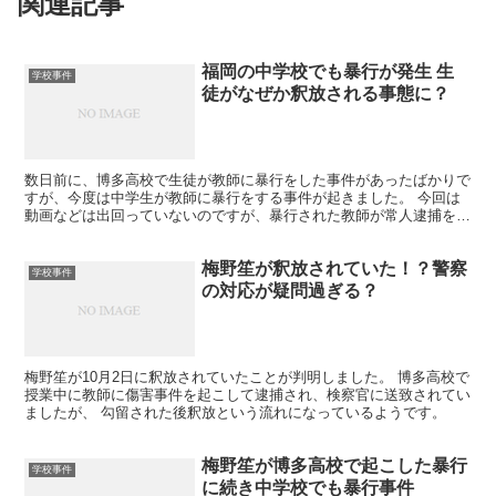
関連記事
福岡の中学校でも暴行が発生 生
学校事件
徒がなぜか釈放される事態に？
数日前に、博多高校で生徒が教師に暴行をした事件があったばかりで
すが、今度は中学生が教師に暴行をする事件が起きました。 今回は
動画などは出回っていないのですが、暴行された教師が常人逮捕をす
るも、生徒は釈放されるという謎な事態になっています。
梅野笙が釈放されていた！？警察
学校事件
の対応が疑問過ぎる？
梅野笙が10月2日に釈放されていたことが判明しました。 博多高校で
授業中に教師に傷害事件を起こして逮捕され、検察官に送致されてい
ましたが、 勾留された後釈放という流れになっているようです。
梅野笙が博多高校で起こした暴行
学校事件
に続き中学校でも暴行事件