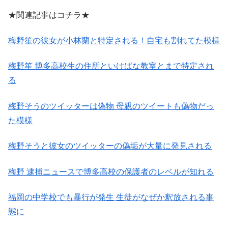
★関連記事はコチラ★
梅野笙の彼女が小林蘭と特定される！自宅も割れてた模様
梅野笙 博多高校生の住所といけばな教室とまで特定され
る
梅野そうのツイッターは偽物 母親のツイートも偽物だっ
た模様
梅野そうと彼女のツイッターの偽垢が大量に発見される
梅野 逮捕ニュースで博多高校の保護者のレベルが知れる
福岡の中学校でも暴行が発生 生徒がなぜか釈放される事
態に