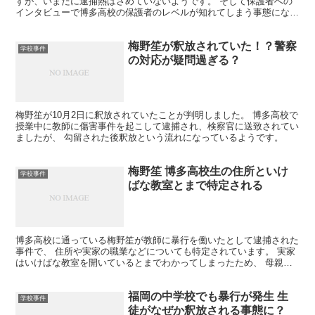
すが、いまだに逮捕熱はさめていないようです。 そして保護者への
インタビューで博多高校の保護者のレベルが知れてしまう事態になっ
ています。 博多高校は今後どうしていくのでしょうか
梅野笙が釈放されていた！？警察
学校事件
の対応が疑問過ぎる？
梅野笙が10月2日に釈放されていたことが判明しました。 博多高校で
授業中に教師に傷害事件を起こして逮捕され、検察官に送致されてい
ましたが、 勾留された後釈放という流れになっているようです。
梅野笙 博多高校生の住所といけ
学校事件
ばな教室とまで特定される
博多高校に通っている梅野笙が教師に暴行を働いたとして逮捕された
事件で、 住所や実家の職業などについても特定されています。 実家
はいけばな教室を開いているとまでわかってしまったため、 母親が
登場して鎮静化を図ろうとしてのかもしれません。
福岡の中学校でも暴行が発生 生
学校事件
徒がなぜか釈放される事態に？