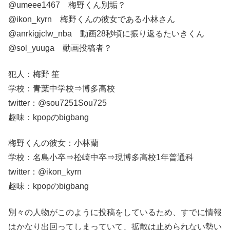
@umeee1467 梅野くん別垢？
@ikon_kyrn 梅野くんの彼女である小林さん
@anrkigjclw_nba 動画28秒頃に振り返るたいきくん
@sol_yuuga 動画投稿者？
犯人：梅野 笙
学校：青葉中学校⇒博多高校
twitter：@sou7251Sou725
趣味：kpopのbigbang
梅野くんの彼女：小林蘭
学校：名島小卒⇒松崎中卒⇒現博多高校1年普通科
twitter：@ikon_kyrn
趣味：kpopのbigbang
別々の人物がこのように投稿をしているため、すでに情報
はかなり出回ってしまっていて、拡散は止められない勢い