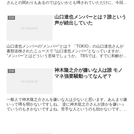
さんとの関わりもあるのではないかとも噂されていただけに、今回発
表された卒業も実は男性関係が原因ではないのかと思われ...
山口達也メンバーとは？誰という
芸能
声が続出していた
山口達也メンバーの“メンバー“とは？ 「TOKIO」の山口達也さんが
書類送検されたニュースで “山口達也メンバー”となっていますが、
“メンバー“とはどういう意味でしょうか。 TBSでは、すでに和解が成
立しているため容疑者という呼び方ではな...
神木隆之介が嫌いな人は誰 モノ
芸能
マネ強要騒動ってなんぞ？
一般人で神木隆之介さんを嫌いな人は少ないと思います。あんまり嫌
いって噂を聞かないですしね。 逆に神木龍之介さんが誰かを嫌いっ
ていうのもきかないですよね。苦手な人というのも効かないです。
そんな神木龍之介さんでも実は苦手な人？がいるみたいなん...