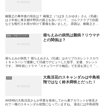
椿隆之の事件後の現在は？ 椿隆之（つばき たかゆき）さん（35歳）
は２年前に東京都中野区の路上を歩いていて、 ゴルフクラブで顔面
などを殴打され骨が砕けて重傷を負いました。 原因は、椿隆之さん
が急に出てきたオートバイとぶつかりそうになり、運転...
堀ちえみの病気は難病？リウマチ
爆報！THEフライデー
との関係は？
堀ちえみが病気？ 堀ちえみさん（51歳）はホリプロタレントスカウ
トキャラバンで優勝して15歳でデビューした歌手、女優、タレント
です。 38年前にドラマ『スチュワーデス物語』で主演を演じて「私
はドジでノロマな亀です。」 というせりふは流行語に...
大島涼花のスキャンダルは中島裕
芸能
翔ではなく鈴木舜映とだった！
AKB48の大島涼花さんが卒業を発表してから裏アカウントが発見さ
れて一種のスキャンダル状態になっていますね。 過去には中島裕翔