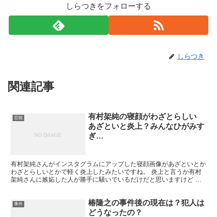
しらつきをフォローする
しらつき
関連記事
有村架純の寝顔がわざとらしい
芸能
あざといと炎上？みんなひがみす
ぎ…
有村架純さんがインスタグラムにアップした寝顔画像があざといとか
わざとらしいとかで軽く炎上したみたいですね。 炎上と言うか有村
架純さんに嫉妬した人が勝手に騒いでいるだけだと思いますけど 狙
ってやっているんですからそりゃぁあざとい感じになるし、...
椿隆之の事件後の現在は？犯人は
事件
どうなったの？