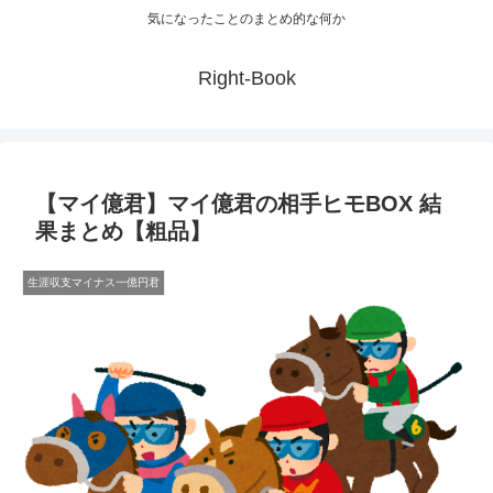
気になったことのまとめ的な何か
Right-Book
【マイ億君】マイ億君の相手ヒモBOX 結
果まとめ【粗品】
生涯収支マイナス一億円君