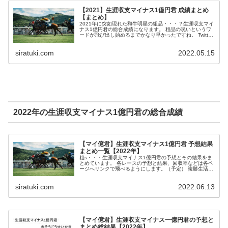
【2021】生涯収支マイナス1億円君 成績まとめ
【まとめ】
2021年に突如現れた和牛明星の組品・・・？生涯収支マイ
ナス1億円君の総合成績になります。 粗品の呪いというワ
ードが飛び出し始めるまでかなり早かったですね。 Twitter
ではレースのたびにトレンドになっているみたいです。 さ
て、実際はどん...
siratuki.com
2022.05.15
2022年の生涯収支マイナス1億円君の総合成績
【マイ億君】生涯収支マイナス1億円君 予想結果
まとめ一覧【2022年】
粗s・・・生涯収支マイナス1億円君の予想とその結果をま
とめています。 各レースの予想と結果、回収率などは各ペ
ージへリンクで飛べるようにします。（予定） 複勝生活激
熱君などの「オモトダチ」は別枠でまとめます。（予定）
亀更新になるかもしれませ...
siratuki.com
2022.06.13
【マイ億君】生涯収支マイナス一億円君の予想と
まとめ総結果【2022年】