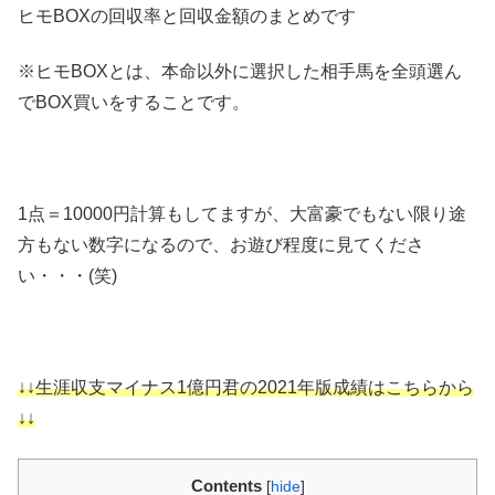
ヒモBOXの回収率と回収金額のまとめです
※ヒモBOXとは、本命以外に選択した相手馬を全頭選ん
でBOX買いをすることです。
1点＝10000円計算もしてますが、大富豪でもない限り途
方もない数字になるので、お遊び程度に見てくださ
い・・・(笑)
↓↓生涯収支マイナス1億円君の2021年版成績はこちらから
↓↓
Contents
[
hide
]