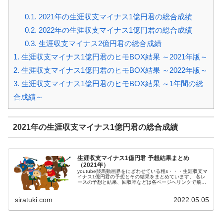
0.1.
2021年の生涯収支マイナス1億円君の総合成績
0.2.
2022年の生涯収支マイナス1億円君の総合成績
0.3.
生涯収支マイナス2億円君の総合成績
1.
生涯収支マイナス1億円君のヒモBOX結果 ～2021年版～
2.
生涯収支マイナス1億円君のヒモBOX結果 ～2022年版～
3.
生涯収支マイナス1億円君のヒモBOX結果 ～1年間の総
合成績～
2021年の生涯収支マイナス1億円君の総合成績
生涯収支マイナス1億円君 予想結果まとめ
（2021年）
youtube競馬動画界をにぎわせている粗s・・・生涯収支マ
イナス1億円君の予想とその結果をまとめています。 各レ
ースの予想と結果、回収率などは各ページへリンクで飛べ
るようにします。（予定） 複勝生活激熱君などの「オモト
ダチ」は別枠でまとめ...
siratuki.com
2022.05.05