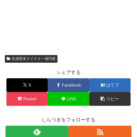
生涯収支マイナス一億円君
シェアする
X
Facebook
はてブ
Pocket
LINE
コピー
しらつきをフォローする