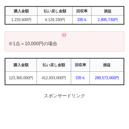
購入金額
払い戻し金額
回収率
損益
1,233,600円
4,129,330円
335％
2,895,730円
※1点＝10,000円の場合
購入金額
払い戻し金額
回収率
損益
123,360,000円
412,933,000円
335％
289,573,000円
スポンサードリンク