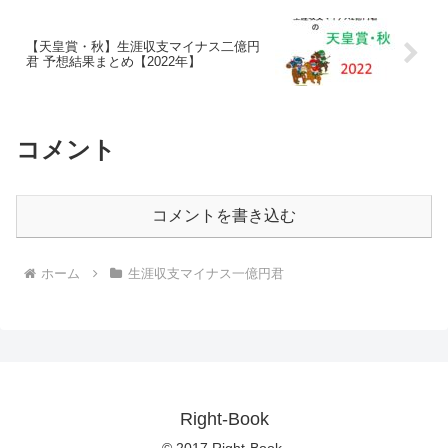
【天皇賞・秋】生涯収支マイナス二億円
君 予想結果まとめ【2022年】
コメント
コメントを書き込む
ホーム
生涯収支マイナス一億円君
Right-Book
© 2017 Right-Book.