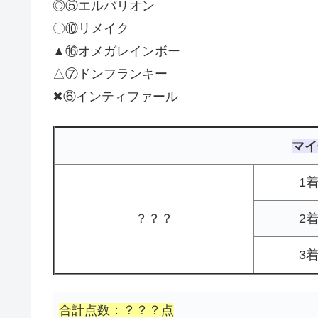
◎⑤エルバリオン
〇⑩リメイク
▲⑯オメガレインボー
△⑦ドンフランキー
✖⑥インティファール
マイ
1
？？？
2
3
合計点数：？？？点