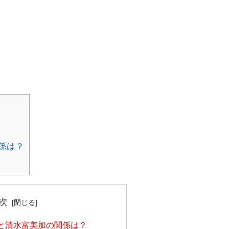
係は？
次
と清水富美加の関係は？