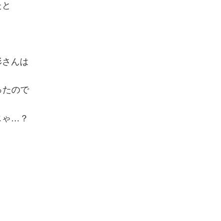
たと
形さんは
ったので
じゃ…？