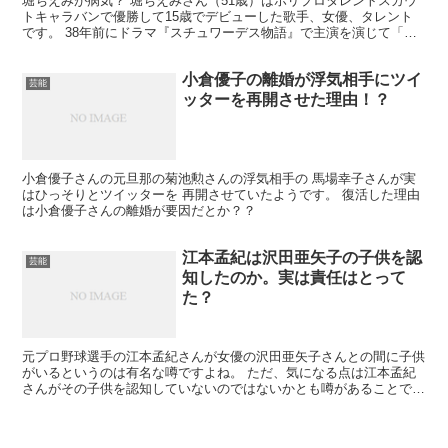
堀ちえみが病気？ 堀ちえみさん（51歳）はホリプロタレントスカウ
トキャラバンで優勝して15歳でデビューした歌手、女優、タレント
です。 38年前にドラマ『スチュワーデス物語』で主演を演じて「私
はドジでノロマな亀です。」 というせりふは流行語に...
小倉優子の離婚が浮気相手にツイ
芸能
ッターを再開させた理由！？
小倉優子さんの元旦那の菊池勲さんの浮気相手の 馬場幸子さんが実
はひっそりとツイッターを 再開させていたようです。 復活した理由
は小倉優子さんの離婚が要因だとか？？
江本孟紀は沢田亜矢子の子供を認
芸能
知したのか。実は責任はとって
た？
元プロ野球選手の江本孟紀さんが女優の沢田亜矢子さんとの間に子供
がいるというのは有名な噂ですよね。 ただ、気になる点は江本孟紀
さんがその子供を認知していないのではないかとも噂があることで
す。 沢田亜矢子さんは芸能活動を休止する自体にまでなって...