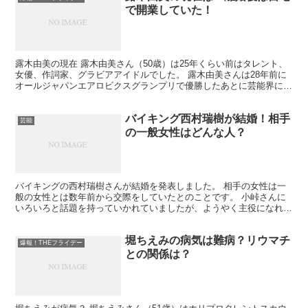
で開業していた！
露木由美の現在 露木由美さん（50歳）は25年くらい前はタレント、
女優、作詞家、グラビアアイドルでした。 露木由美さんは28年前に
オールジャパンエアロビクスグランプリで優勝したあとに芸能界に入
りました。 しかし結婚、妊娠のために芸能活動をや...
バイキング西村瑞樹が結婚！相手
芸能
の一般女性はどんな人？
バイキングの西村瑞樹さんが結婚を発表しました。 相手の女性は一
般の女性とは数年前から交際をしていたとのことです。 小峠さんに
いろいろと話題を持っていかれていましたが、ようやく主役になれる
話題を運んできたというところですね。
堀ちえみの病気は難病？リウマチ
爆報！THEフライデー
との関係は？