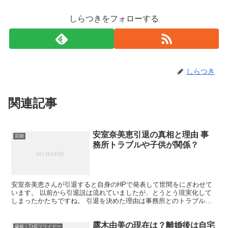
しらつきをフォローする
しらつき
関連記事
安室奈美恵引退の真相と理由 事
芸能
務所トラブルや子供が関係？
安室奈美恵さんが引退すると自身のHPで発表して世間をにぎわせて
います。 以前から引退説は流れていましたが、とうとう現実化して
しまったかたちですね。 引退を決めた理由は事務所とのトラブルや
子供が関係しているのでは？とも噂が立っています。
露木由美の現在は？離婚後は自宅
爆報！THEフライデー